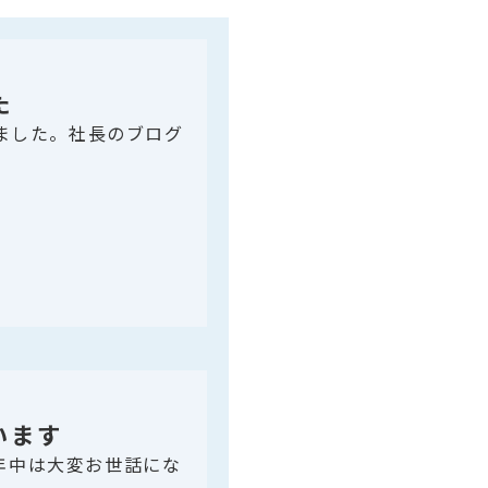
た
しました。社長のブログ
。
います
年中は大変お世話にな